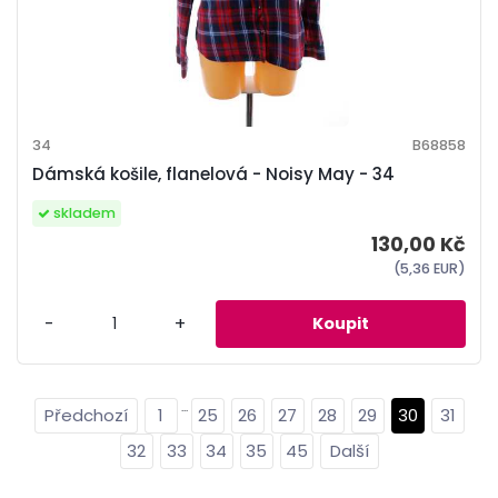
34
B68858
Dámská košile, flanelová - Noisy May - 34
skladem
130,00 Kč
(5,36 EUR)
-
+
...
1
25
26
27
28
29
30
31
32
33
34
35
45