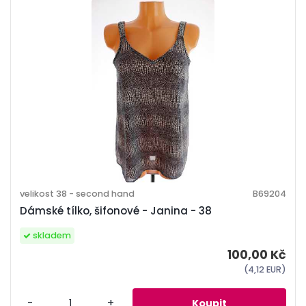
velikost 38 - second hand
B69204
Dámské tílko, šifonové - Janina - 38
skladem
100,00 Kč
(4,12 EUR)
-
+