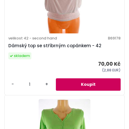
velikost 42 - second hand
B69178
Dámský top se stříbrným copánkem - 42
skladem
70,00 Kč
(2,88 EUR)
-
+