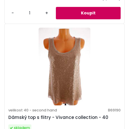
-
+
velikost 40 - second hand
B69190
Dámský top s flitry - Vivance collection - 40
skladem