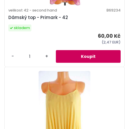
velikost 42 - second hand
B69234
Dámský top - Primark - 42
skladem
60,00 Kč
(2,47 EUR)
-
+