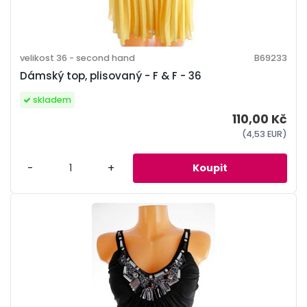
velikost 36 - second hand
B69233
Dámský top, plisovaný - F & F - 36
skladem
110,00 Kč
(4,53 EUR)
-
+