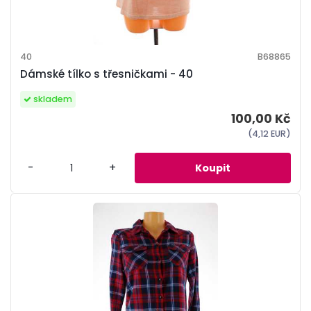
40
B68865
Dámské tílko s třesničkami - 40
skladem
100,00 Kč
(4,12 EUR)
-
+