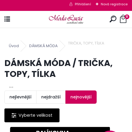
Přihlášení
Nová registrace
0
TRIČKA, TOPY, TÍLKA
Úvod
DÁMSKÁ MÓDA
DÁMSKÁ MÓDA / TRIČKA,
TOPY, TÍLKA
nejlevnější
nejdražší
nejnovější