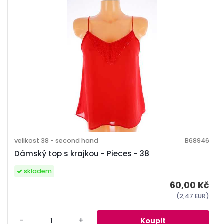
velikost 38 - second hand
B68946
Dámský top s krajkou - Pieces - 38
skladem
60,00 Kč
(2,47 EUR)
-
+