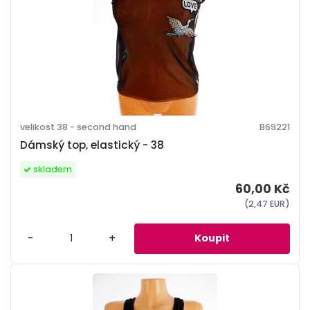
velikost 38 - second hand
B69221
Dámský top, elastický - 38
skladem
60,00 Kč
(2,47 EUR)
-
+