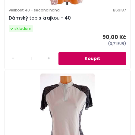
velikost 40 - second hand
B69187
Dámský top s krajkou - 40
skladem
90,00 Kč
(3,71 EUR)
-
+