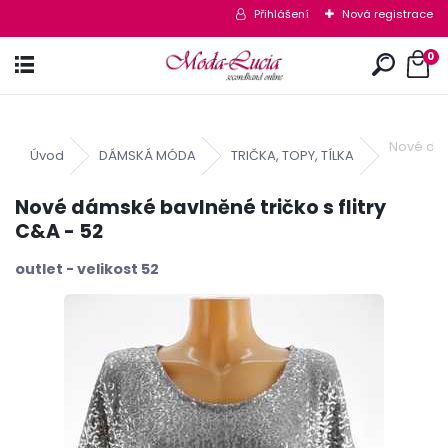
Přihlášení
Nová registrace
0
Nové dám
Úvod
DÁMSKÁ MÓDA
TRIČKA, TOPY, TÍLKA
Nové dámské bavlněné tričko s flitry
C&A - 52
outlet - velikost 52