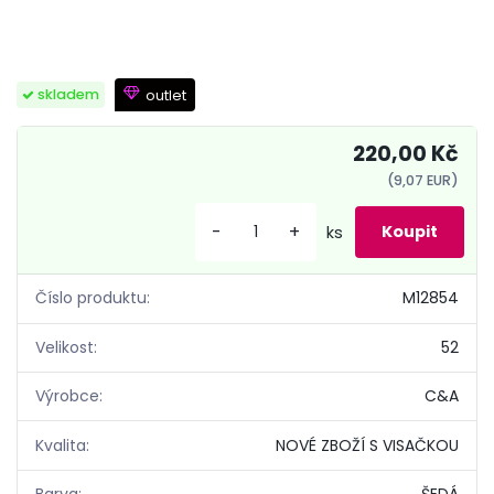
outlet
skladem
220,00 Kč
(9,07 EUR)
-
+
ks
Číslo produktu:
M12854
Velikost:
52
Výrobce:
C&A
Kvalita:
NOVÉ ZBOŽÍ S VISAČKOU
Barva:
ŠEDÁ