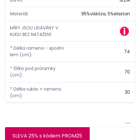
Materiál:
95%viskóza, 5%elastan
MÍRY JSOU UDÁVÁNY V
KLIDU BEZ NATAŽENÍ:
* Délka rameno - spodní
74
lem (cm):
* Šířka pod průramky
70
(cm):
* Délka rukáv + rameno
30
(cm):
SLEVA 25% s kódem PROM25