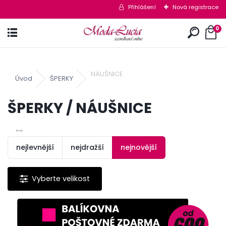
Přihlášení
Nová registrace
0
NÁUŠNICE
Úvod
ŠPERKY
ŠPERKY / NÁUŠNICE
nejlevnější
nejdražší
nejnovější