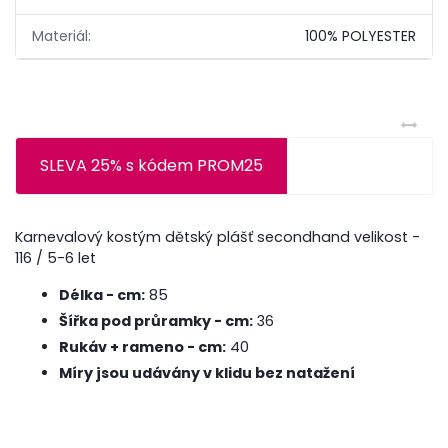
Materiál:
100% POLYESTER
SLEVA 25% s kódem PROM25
Karnevalový kostým dětský plášť secondhand velikost -
116 / 5-6 let
Délka - cm:
85
Šířka pod průramky - cm:
36
Rukáv + rameno - cm:
40
Míry jsou udávány v klidu bez natažení