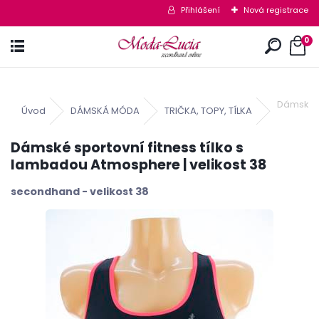
Přihlášení
Nová registrace
0
Dámské s
Úvod
DÁMSKÁ MÓDA
TRIČKA, TOPY, TÍLKA
Dámské sportovní fitness tílko s
lambadou Atmosphere | velikost 38
secondhand - velikost 38