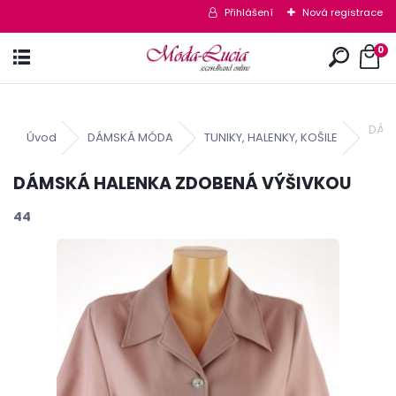
Přihlášení
Nová registrace
0
DÁM
Úvod
DÁMSKÁ MÓDA
TUNIKY, HALENKY, KOŠILE
DÁMSKÁ HALENKA ZDOBENÁ VÝŠIVKOU
44